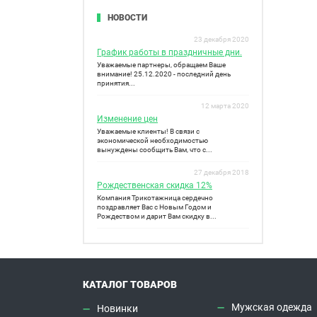
НОВОСТИ
23 декабря 2020
График работы в праздничные дни.
Уважаемые партнеры, обращаем Ваше
внимание! 25.12.2020 - последний день
принятия...
12 марта 2020
Изменение цен
Уважаемые клиенты! В связи с
экономической необходимостью
вынуждены сообщить Вам, что с...
27 декабря 2018
Рождественская скидка 12%
Компания Трикотажница сердечно
поздравляет Вас с Новым Годом и
Рождеством и дарит Вам скидку в...
КАТАЛОГ ТОВАРОВ
Мужская одежда
Новинки