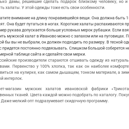
ько дамы, решившие сделать подарок близкому человеку, но и
ть халаты. У этой одежды тоже есть свои особенности.
атите внимание на длину понравившейся вещи. Она должна быть 15
пят. Она будет путаться в ногах. Короткие халаты распахиваются пр
мер рукава допускается больше условных мерок рубашки. Если взя
ить мужской халат в Иваново можно с запахом или на пуговицах. 
ой бы вы не выбрали, он должен подходить по размеру. В тесной од
с придется постоянно подвязывать. Слишком большой соберется н
мерной таблице сайта и сделайте свои мерки.
ссийские производители стараются отшивать одежду из натурал
вами. Первенство у 100% хлопка, так как он наиболее комфорт
виться на кулирке, как самом дышащем, тонком материале, а зим
й интерлок.
нет-магазин мужских халатов ивановской фабрики «Трико
венных тканей. Цвета каждой можно подобрать по каталогу. Покуп
 Даже мелкий опт подразумевает скидочную программу.