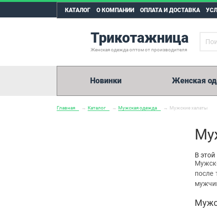
КАТАЛОГ
О КОМПАНИИ
ОПЛАТА И ДОСТАВКА
УС
Трикотажница
Женская одежда оптом от производителя
Новинки
Женская о
Главная
→
Каталог
→
Мужская одежда
→
Мужские халаты
Му
В этой
Мужско
после 
мужчин
Мужс