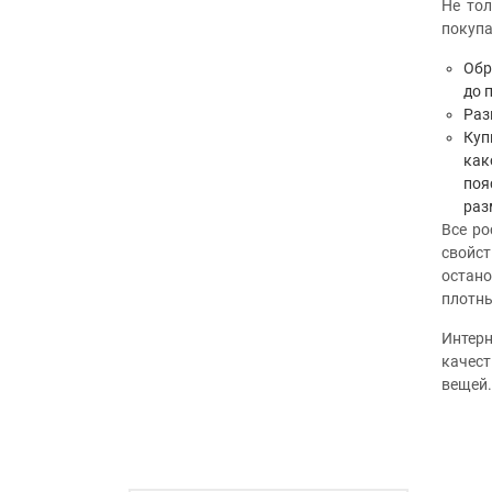
Не тол
покупа
Обр
до 
Раз
Куп
как
поя
раз
Все ро
свойст
остано
плотны
Интер
качест
вещей.