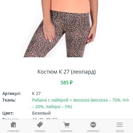
Костюм К 27 (леопард)
585 ₽
Артикул:
К 27
Ткань:
Рибана с лайкрой + вискоза (вискоза – 70%, п/э
– 20%, лайкра – 5%)
Цвет:
Бежевый
Размер:
44, 46, 48, 52
Выберите
Размер