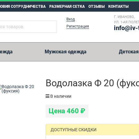
ЛОВИЯ СОТРУДНИЧЕСТВА
РАЗМЕРНАЯ СЕТКА
ОТЗЫВЫ
КОНТАКТЫ
Г. ИВАНОВО,
Вход
УЛ. 1-АЯ ПОЛЕТ
Регистрация
info@iv-
дежда
Мужская одежда
Детская
5 000 рублей
Водолазка Ф 20 (фук
Возможные способы оплаты:
В наличии
Перевод на карту Сбербанк.
Цена
460
₽
Оплата на расчетный счет.
Иные способы оплаты.
WesternUnion, Колибри, Золотая Корона, Юнистрим и пр.
ДОСТУПНЫЕ СКИДКИ
Реквизиты на оплату мы отправим вместе с