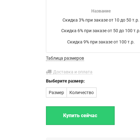
накладной на товар в электронном письме.
Название
Мы работаем с транспортными компаниями:
Скидка 3% при заказе от 10 до 50 т.р.
Байкал Сервис
,
ЖелДорЭкспедиция
,
Деловые линии
,
Скидка 6% при заказе от 50 до 100 т.р
ПЭК
,
КИТ
,
РАТЭК
,
Энергия
,
Транс-Вектор
,
СДЭК
,
DPD
, а
также
Почта России
или по вашему усмотрению.
Скидка 9% при заказе от 100 т.р.
Бесплатная доставка до филиала
Таблица размеров
транспортной компании в г. Иваново.
Доставка и оплата
Выберите
размер:
Размер
Количество