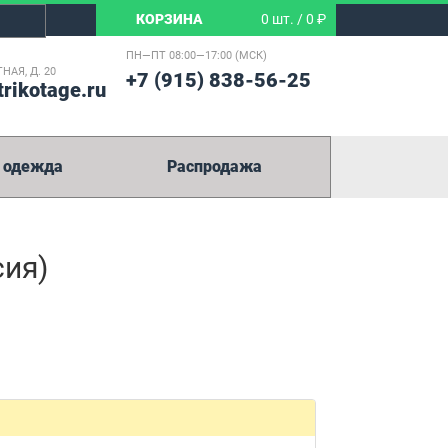
КОРЗИНА
0 шт. / 0 ₽
ПН—ПТ 08:00—17:00 (МСК)
НАЯ, Д. 20
+7 (915) 838-56-25
trikotage.ru
 одежда
Распродажа
сия)