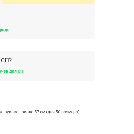
ороде
 СП?
очек для СП
а рукава - около 57 см (для 50 размера).