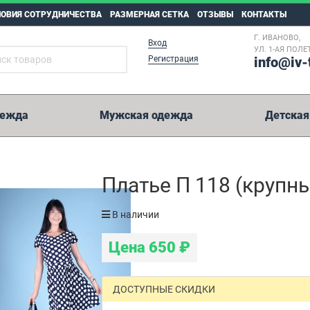
ЛОВИЯ СОТРУДНИЧЕСТВА
РАЗМЕРНАЯ СЕТКА
ОТЗЫВЫ
КОНТАКТЫ
Г. ИВАНОВО,
Вход
УЛ. 1-АЯ ПОЛЕТ
Регистрация
info@iv-
дежда
Мужская одежда
Детская
5 000 рублей
Платье П 118 (крупны
Возможные способы оплаты:
В наличии
Перевод на карту Сбербанк.
Цена
650
₽
Оплата на расчетный счет.
Иные способы оплаты.
WesternUnion, Колибри, Золотая Корона, Юнистрим и пр.
ДОСТУПНЫЕ СКИДКИ
Реквизиты на оплату мы отправим вместе с