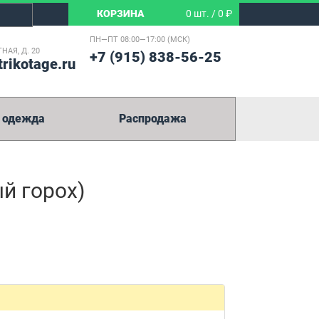
КОРЗИНА
0 шт. / 0 ₽
ПН—ПТ 08:00—17:00 (МСК)
НАЯ, Д. 20
+7 (915) 838-56-25
trikotage.ru
 одежда
Распродажа
й горох)