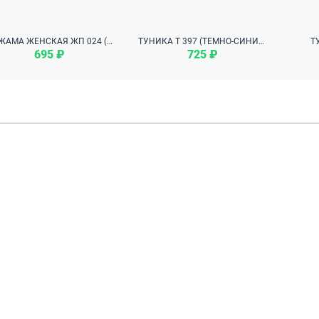
ПИЖАМА ЖЕНСКАЯ ЖП 024 (РОЗОВЫЙ+ПРИНТ АРБУЗЫ)
ТУНИКА Т 397 (ТЕМНО-СИНИЙ)
Т
695 ₽
725 ₽