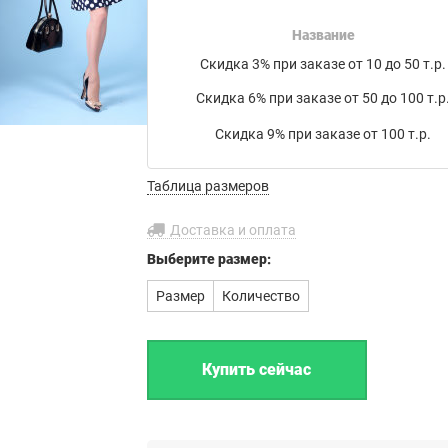
накладной на товар в электронном письме.
Название
Мы работаем с транспортными компаниями:
Скидка 3% при заказе от 10 до 50 т.р.
Байкал Сервис
,
ЖелДорЭкспедиция
,
Деловые линии
,
Скидка 6% при заказе от 50 до 100 т.р
ПЭК
,
КИТ
,
РАТЭК
,
Энергия
,
Транс-Вектор
,
СДЭК
,
DPD
, а
также
Почта России
или по вашему усмотрению.
Скидка 9% при заказе от 100 т.р.
Бесплатная доставка до филиала
Таблица размеров
транспортной компании в г. Иваново.
Доставка и оплата
Выберите
размер:
Размер
Количество