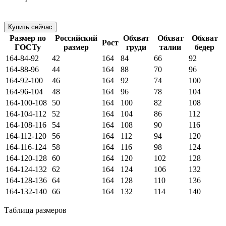
Размер по
Российский
Обхват
Обхват
Обхват
Рост
ГОСТу
размер
груди
талии
бедер
164-84-92
42
164
84
66
92
164-88-96
44
164
88
70
96
164-92-100
46
164
92
74
100
164-96-104
48
164
96
78
104
164-100-108
50
164
100
82
108
164-104-112
52
164
104
86
112
164-108-116
54
164
108
90
116
164-112-120
56
164
112
94
120
164-116-124
58
164
116
98
124
164-120-128
60
164
120
102
128
164-124-132
62
164
124
106
132
164-128-136
64
164
128
110
136
164-132-140
66
164
132
114
140
Таблица размеров