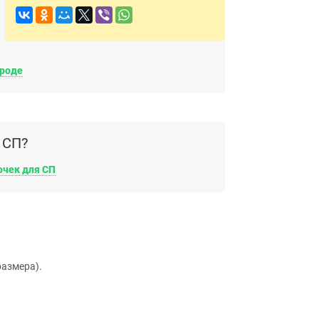
ороде
 СП?
очек для СП
размера).