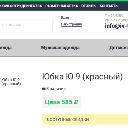
ЛОВИЯ СОТРУДНИЧЕСТВА
РАЗМЕРНАЯ СЕТКА
ОТЗЫВЫ
КОНТАКТЫ
Г. ИВАНОВО,
Вход
УЛ. 1-АЯ ПОЛЕТ
Регистрация
info@iv-
дежда
Мужская одежда
Детская
5 000 рублей
Юбка Ю 9 (красный)
Возможные способы оплаты:
В наличии
Перевод на карту Сбербанк.
Цена
585
₽
Оплата на расчетный счет.
Иные способы оплаты.
WesternUnion, Колибри, Золотая Корона, Юнистрим и пр.
ДОСТУПНЫЕ СКИДКИ
Реквизиты на оплату мы отправим вместе с