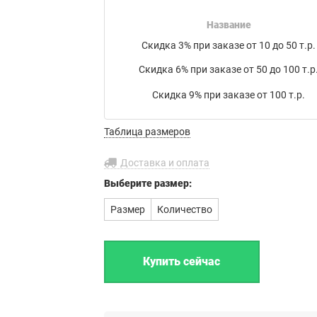
накладной на товар в электронном письме.
Название
Мы работаем с транспортными компаниями:
Скидка 3% при заказе от 10 до 50 т.р.
Байкал Сервис
,
ЖелДорЭкспедиция
,
Деловые линии
,
Скидка 6% при заказе от 50 до 100 т.р
ПЭК
,
КИТ
,
РАТЭК
,
Энергия
,
Транс-Вектор
,
СДЭК
,
DPD
, а
также
Почта России
или по вашему усмотрению.
Скидка 9% при заказе от 100 т.р.
Бесплатная доставка до филиала
Таблица размеров
транспортной компании в г. Иваново.
Доставка и оплата
Выберите
размер:
Размер
Количество